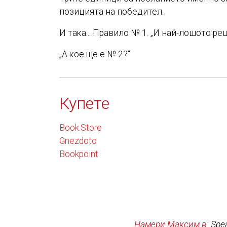
позицията на победител.
И така... Правило № 1. „И най-лошото р
„А кое ще е № 2?“
Купете
Book.Store
Gnezdoto
Bookpoint
Намери Максим в:
Spe