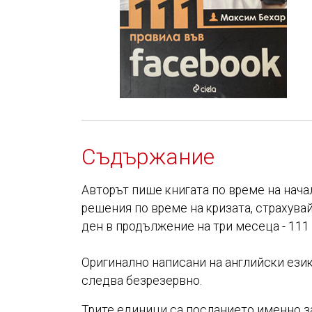
Съдържание
Авторът пише книгата по време на начал
решения по време на кризата, страхува
ден в продължение на три месеца - 111
Оригинално написани на английски език
следва безрезервно.
Трите единици са посланието именно за