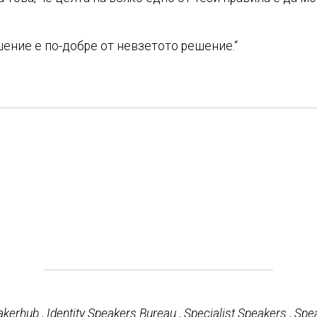
ешение е по-добре от невзетото решение.“
akerhub
,
Identity Speakers Bureau
,
Specialist Speakers
,
Spe