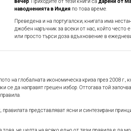
вечер
. Приходите от тези книги са
дарени от Ма
наводненията в Индия
по това време.
Преведена и на португалски, книгата има неста
джобен наръчник за всеки от нас, който често 
или просто търси доза вдъхновение в ежедневи
ото на глобалната икономическа криза през 2008 г., к
йки се да направят грешен избор. Оттогава той започв
 правила.
, правилата представляват ясни и синтезирани принци
 това, че целта на всяко едно от тези правила е да м