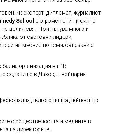
овен PR експерт, дипломат, журналист
ennedy School
с огромен опит и силно
по целия свят. Той пътува много и
публика от световни лидери,
идери на мнение по теми, свързани с
лобална организация на PR
ъс седалище в
Давос, Швейцария.
офесионална дългогодишна дейност по
зките с обществеността и медиите в
ета на директорите.