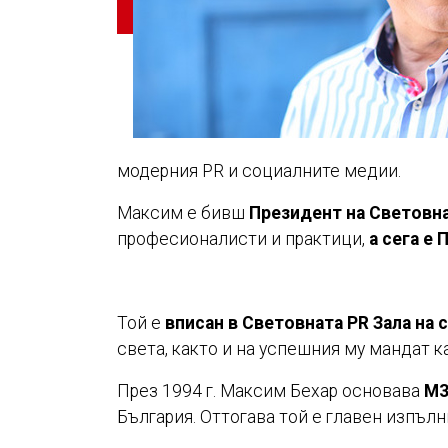
модерния PR и социалните медии.
Максим е бивш
Президент на Световна
професионалисти и практици,
а сега е
Той е
вписан в
Световната PR Зала на 
света, както и на успешния му мандат 
През 1994 г. Максим Бехар основава
M3
България. Оттогава той е главен изпъл