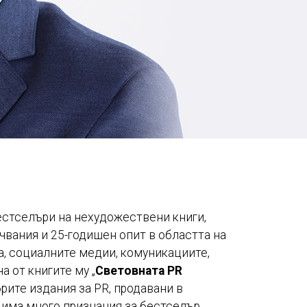
естселъри на нехудожествени книги,
чвания и 25-годишен опит в областта на
, социалните медии, комуникациите,
а от книгите му „
Световната PR
брите издания за PR, продавани в
има много признания за бестселър.