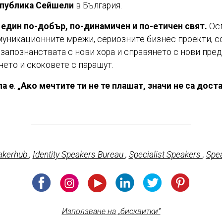
епублика Сейшели
в България.
 един по-добър, по-динамичен и по-етичен свят
.
Осв
муникационните мрежи, сериозните бизнес проекти, с
 запознанствата с нови хора и справянето с нови пред
нето и скоковете с парашут.
а е
:
„Ако мечтите ти не те плашат, значи не са дос
akerhub
,
Identity Speakers Bureau
,
Specialist Speakers
,
Spe
Използване на „бисквитки”