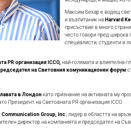
Максим Бехар е водещ свет
и възпитаник на
Harvard K
присъствие в много страни 
често говори пред широка 
специалисти, студенти и л
та PR организация ICCO,
най-голямата и влиятелна г
 Председател на Световния комуникационен форум
с
славата в Лондон
като признание на активната му пр
като
Президент на Световната PR организация ICCO
.
 Communication Group, Inc
., лидер в областта на връ
нителен директор на компанията и председател на Съв