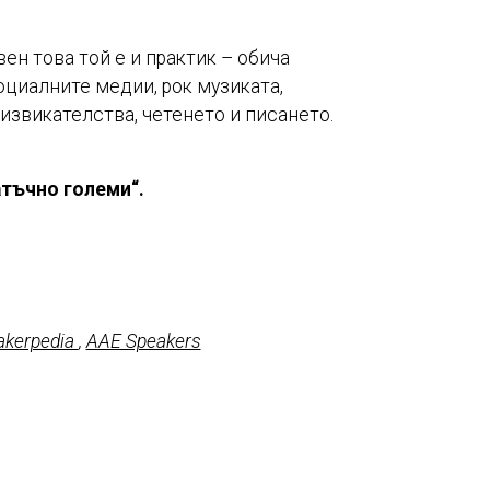
ен това той е и практик – обича
оциалните медии, рок музиката,
извикателства, четенето и писането.
татъчно големи“
.
akerpedia
,
AAE Speakers