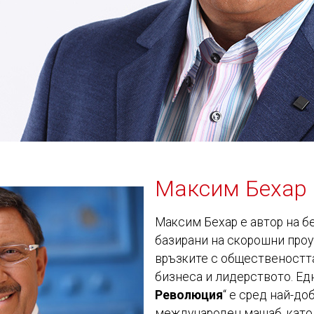
Максим Бехар
Максим Бехар е автор на б
базирани на скорошни проу
връзките с обществеността
бизнеса и лидерството. Едн
Революция
“ е сред най-до
международен мащаб, като 